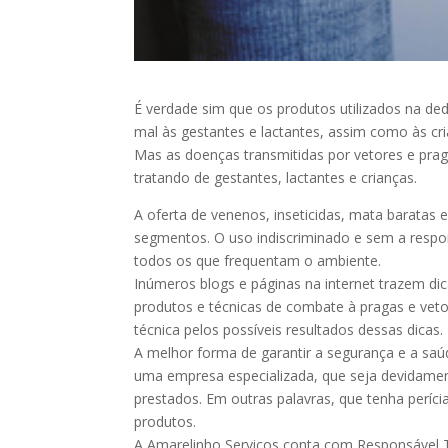
É verdade sim que os produtos utilizados na de
mal às gestantes e lactantes, assim como às cri
Mas as doenças transmitidas por vetores e pr
tratando de gestantes, lactantes e crianças.
A oferta de venenos, inseticidas, mata barata
segmentos. O uso indiscriminado e sem a respo
todos os que frequentam o ambiente.
Inúmeros blogs e páginas na internet trazem dic
produtos e técnicas de combate à pragas e vet
técnica pelos possíveis resultados dessas dicas.
A melhor forma de garantir a segurança e a saú
uma empresa especializada, que seja devidament
prestados. Em outras palavras, que tenha perícia
produtos.
A Amarelinho Serviços conta com Responsável Té