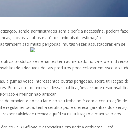
detização, sendo administrados sem a perícia necessária, podem faze
anças, idosos, adultos e até aos animais de estimação.
agas também são muito perigosas, muitas vezes assustadoras em se
s e outros produtos semelhantes tem aumentado no varejo em divers
nsabilidade adequada de tais produtos pode colocar em risco a saúd
as, algumas vezes interessantes outras perigosas, sobre utilização d
ores. Entretanto, nenhumas dessas publicações assume responsabili
 Por isso é melhor não arriscar.
de do ambiente do seu lar e do seu trabalho é com a contratação de
e regulamentada, tenha certificação e ofereça garantias dos serviç
, responsabilidade técnica e jurídica na utilização e manuseio dos
cnico (RT) Biólogo e especialista em perícia ambiental. Está