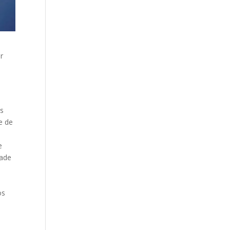
r
os
e de
e
dade
os