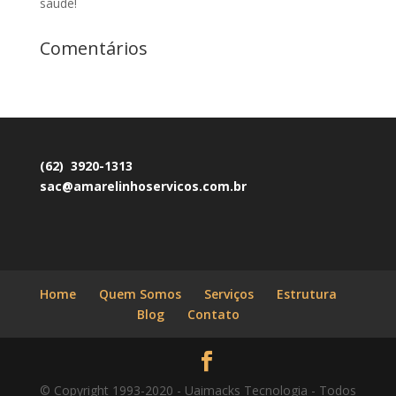
saúde!
Comentários
(62) 3920-1313
sac@amarelinhoservicos.com.br
Home
Quem Somos
Serviços
Estrutura
Blog
Contato
© Copyright 1993-2020 - Uaimacks Tecnologia - Todos