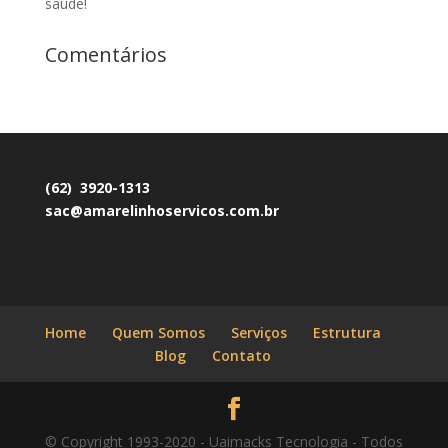
saúde!
Comentários
(62) 3920-1313
sac@amarelinhoservicos.com.br
Home
Quem Somos
Serviços
Estrutura
Blog
Contato
© Copyright 1993-2020 - Uaimacks Tecnologia - Todos