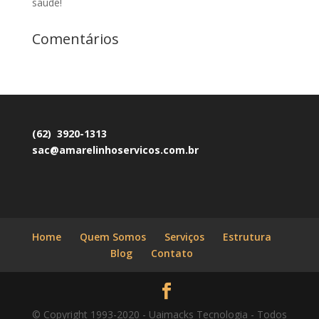
saúde!
Comentários
(62) 3920-1313
sac@amarelinhoservicos.com.br
Home
Quem Somos
Serviços
Estrutura
Blog
Contato
© Copyright 1993-2020 - Uaimacks Tecnologia - Todos