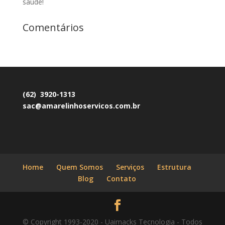
saúde!
Comentários
(62) 3920-1313
sac@amarelinhoservicos.com.br
Home
Quem Somos
Serviços
Estrutura
Blog
Contato
© Copyright 1993-2020 - Uaimacks Tecnologia - Todos