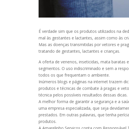
É verdade sim que os produtos utilizados na de
mal às gestantes e lactantes, assim como às cri
Mas as doenças transmitidas por vetores e pr
tratando de gestantes, lactantes e crianças.
A oferta de venenos, inseticidas, mata barata
segmentos. O uso indiscriminado e sem a respo
todos os que frequentam o ambiente.
Inúmeros blogs e páginas na internet trazem dic
produtos e técnicas de combate à pragas e vet
técnica pelos possíveis resultados dessas dicas.
A melhor forma de garantir a segurança e a saú
uma empresa especializada, que seja devidament
prestados. Em outras palavras, que tenha perícia
produtos.
A Amarelinho Serviços conta com Responsável Té