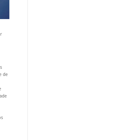
r
os
e de
e
dade
os