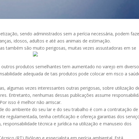
detização, sendo administrados sem a perícia necessária, podem faze
anças, idosos, adultos e até aos animais de estimação.
agas também são muito perigosas, muitas vezes assustadoras em se
s e outros produtos semelhantes tem aumentado no varejo em divers
nsabilidade adequada de tais produtos pode colocar em risco a saúd
as, algumas vezes interessantes outras perigosas, sobre utilização d
ores. Entretanto, nenhumas dessas publicações assume responsabili
 Por isso é melhor não arriscar.
de do ambiente do seu lar e do seu trabalho é com a contratação de
e regulamentada, tenha certificação e ofereça garantias dos serviç
, responsabilidade técnica e jurídica na utilização e manuseio dos
cnico (RT) Biólogo e especialista em perícia ambiental. Está