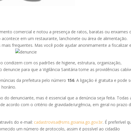
mento comercial e notou a presença de ratos, baratas ou enxames 
o acontece em um restaurante, lanchonete ou área de alimentação.
mais frequentes. Mas você pode ajudar anonimamente a fiscalizar 
 condizem com os padrões de higiene, estrutura, organização,
 denuncie para que a Vigilância Sanitária tome as providências cabíve
enúncias da prefeitura pelo número
156
. A ligação é gratuita e pode s
 horário.
o do denunciante, mas é essencial que a denúncia seja feita. Todas 
e acordo com o critério de gravidade/urgência, em geral no prazo 
através do e-mail:
cadastrovisa@sms.goiania.go.gov.br
. É preferível q
 fornecido um número de protocolo, assim é possível ao cidadão