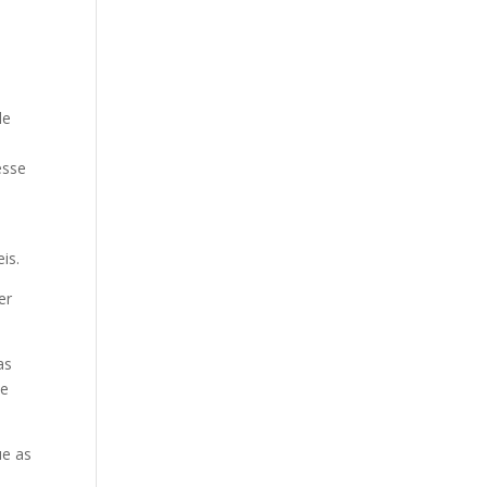
de
esse
is.
er
as
de
ue as